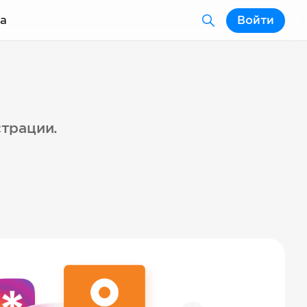
а
Войти
страции.