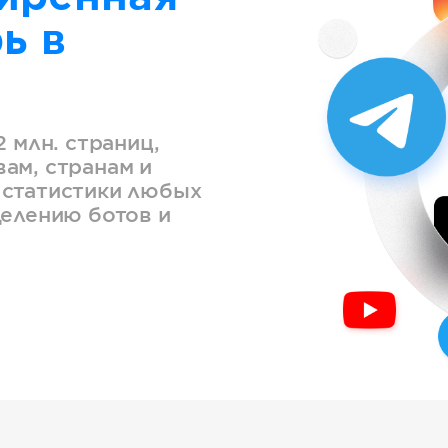
ь в
2 млн. страниц,
ам, странам и
 статистики любых
делению ботов и