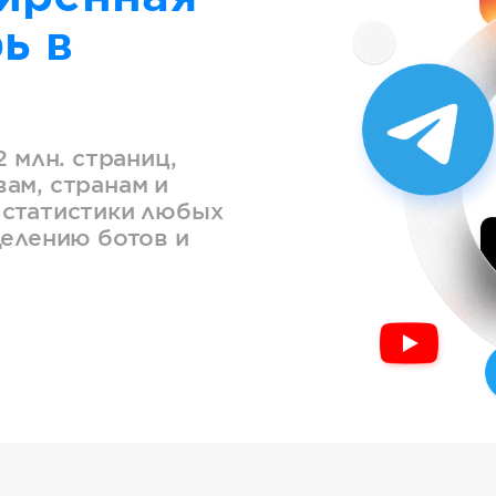
ь в
2 млн. страниц,
ам, странам и
 статистики любых
делению ботов и