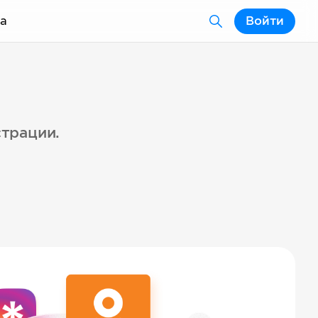
а
Войти
страции.