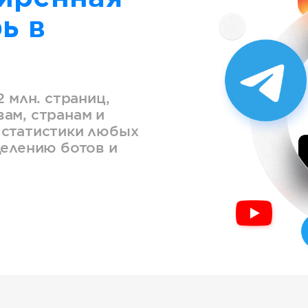
ь в
2 млн. страниц,
ам, странам и
 статистики любых
делению ботов и