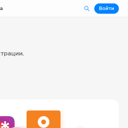
а
Войти
страции.