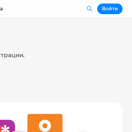
а
Войти
страции.