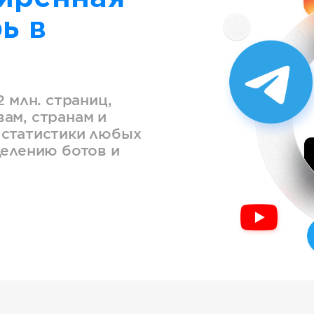
ь в
2 млн. страниц,
ам, странам и
 статистики любых
делению ботов и