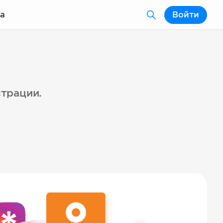
а
Войти
страции.