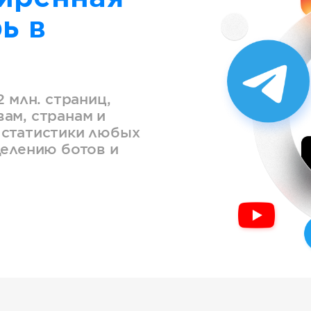
ь в
2 млн. страниц,
ам, странам и
 статистики любых
делению ботов и