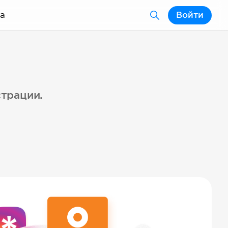
а
Войти
страции.