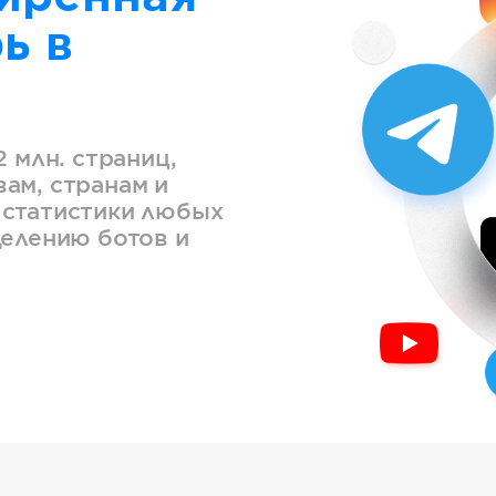
ь в
2 млн. страниц,
ам, странам и
 статистики любых
делению ботов и