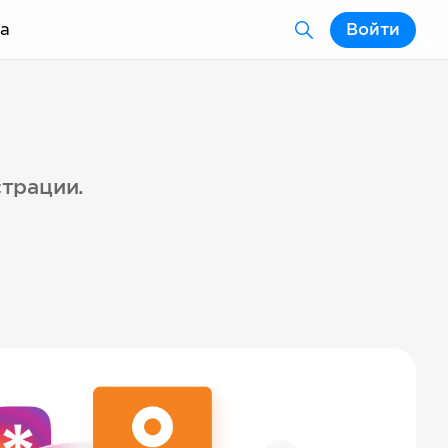
а
Войти
страции.