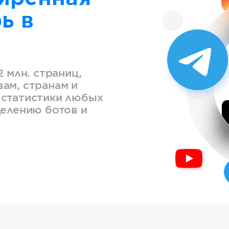
ь в
2 млн. страниц,
ам, странам и
 статистики любых
делению ботов и