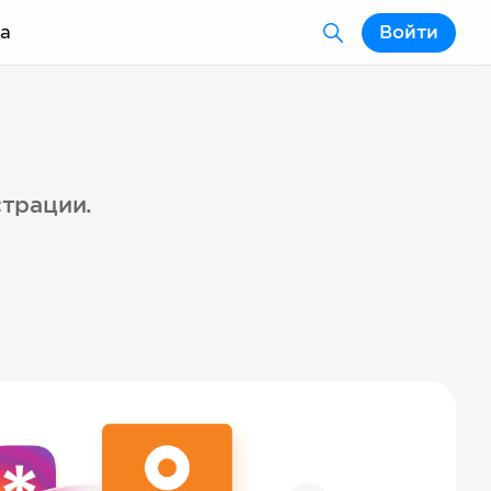
а
Войти
страции.