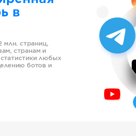
ь в
2 млн. страниц,
ам, странам и
 статистики любых
делению ботов и