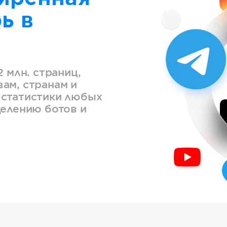
ь в
2 млн. страниц,
ам, странам и
 статистики любых
делению ботов и