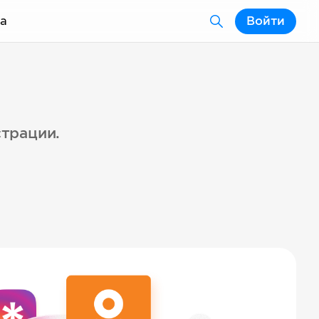
а
Войти
страции.