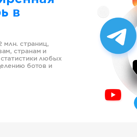
ь в
2 млн. страниц,
ам, странам и
 статистики любых
делению ботов и