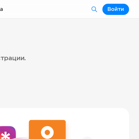
а
Войти
страции.