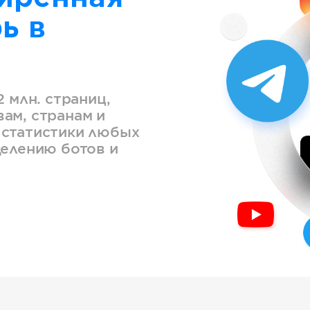
ь в
2 млн. страниц,
ам, странам и
 статистики любых
делению ботов и