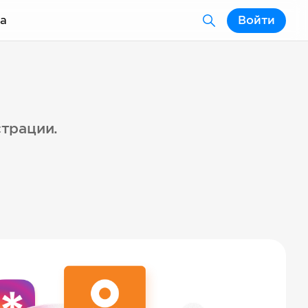
а
Войти
страции.