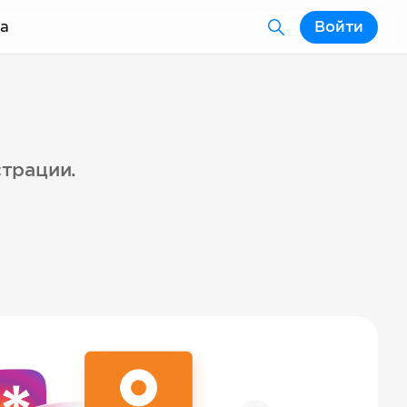
а
Войти
страции.