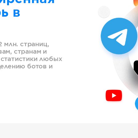
ь в
2 млн. страниц,
ам, странам и
 статистики любых
делению ботов и