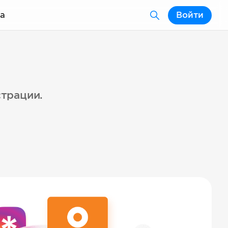
а
Войти
страции.