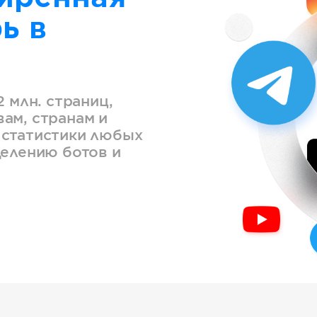
ь в
2 млн. страниц,
ам, странам и
 статистики любых
делению ботов и