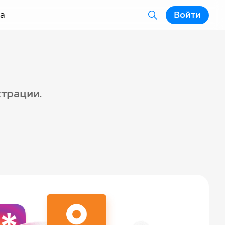
а
Войти
страции.