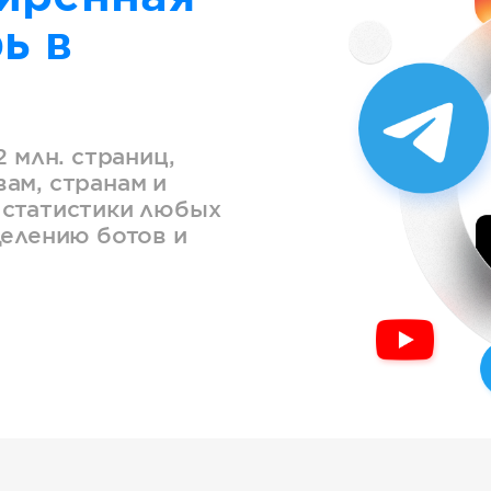
ь в
2 млн. страниц,
ам, странам и
 статистики любых
делению ботов и