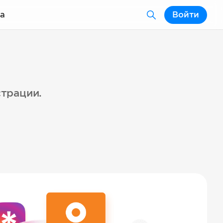
а
Войти
страции.