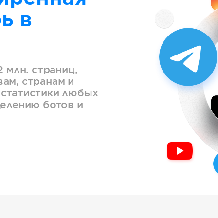
ь в
2 млн. страниц,
ам, странам и
 статистики любых
делению ботов и