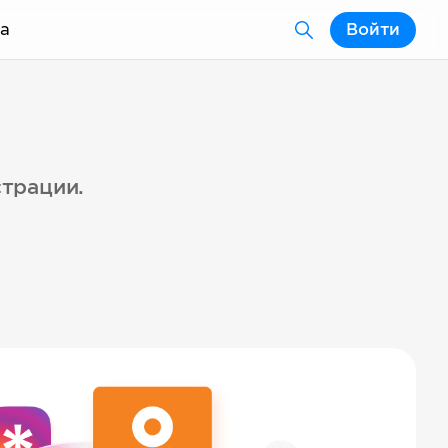
а
Войти
страции.