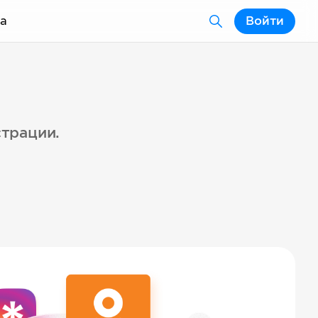
а
Войти
страции.