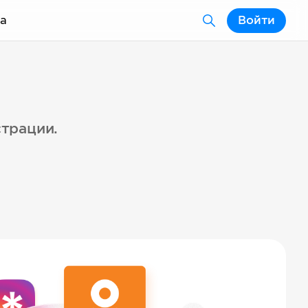
а
Войти
страции.