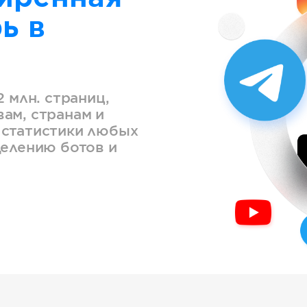
ь в
2 млн. страниц,
ам, странам и
 статистики любых
делению ботов и