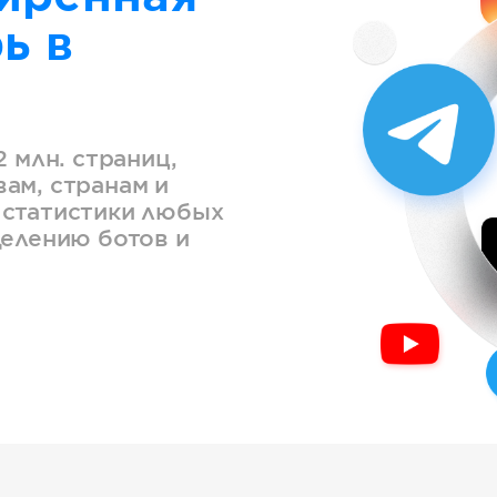
ь в
2 млн. страниц,
ам, странам и
 статистики любых
делению ботов и