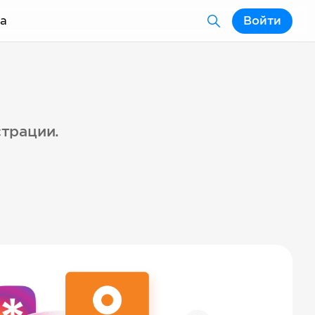
а
Войти
страции.