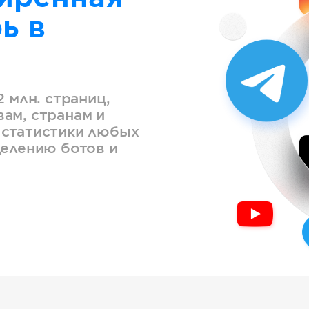
ь в
2 млн. страниц,
ам, странам и
 статистики любых
делению ботов и