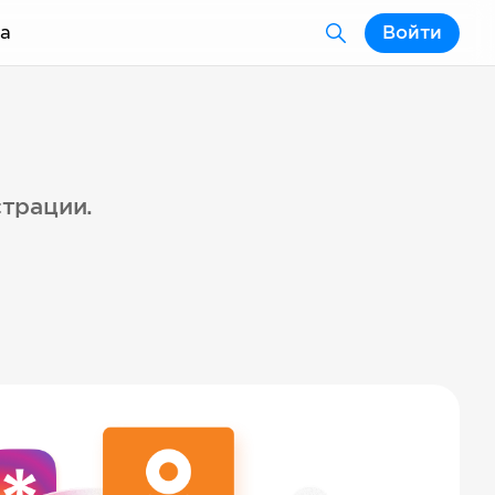
а
Войти
страции.