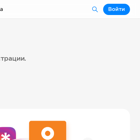
а
Войти
страции.