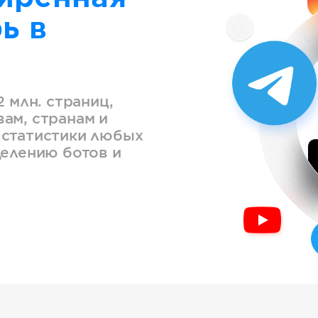
ь в
2 млн. страниц,
ам, странам и
 статистики любых
делению ботов и