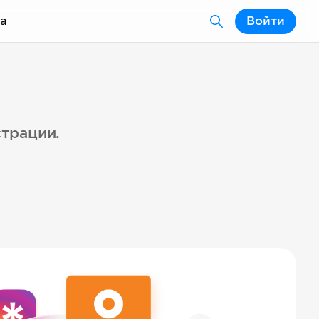
а
Войти
страции.