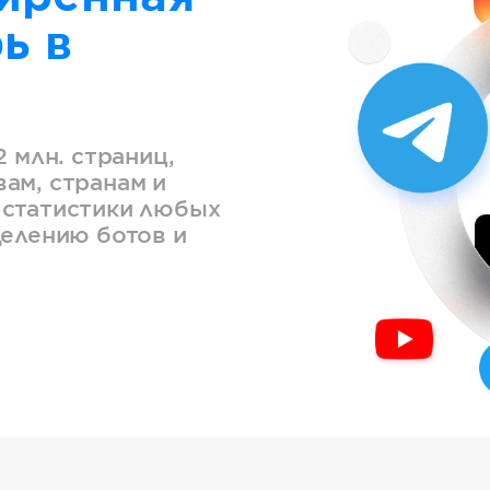
ь в
2 млн. страниц,
ам, странам и
 статистики любых
делению ботов и