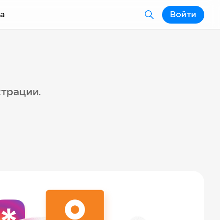
а
Войти
страции.