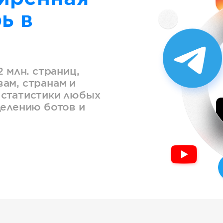
ь в
2 млн. страниц,
ам, странам и
 статистики любых
делению ботов и