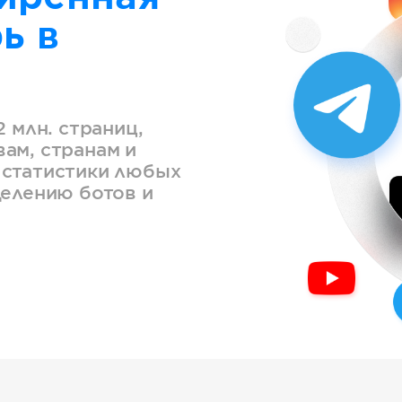
ь в
2 млн. страниц,
ам, странам и
 статистики любых
делению ботов и