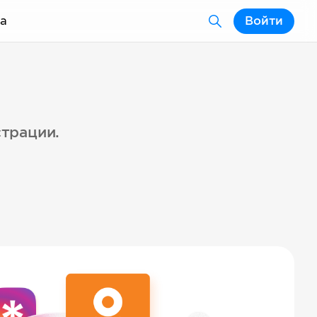
а
Войти
страции.