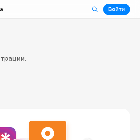
а
Войти
страции.