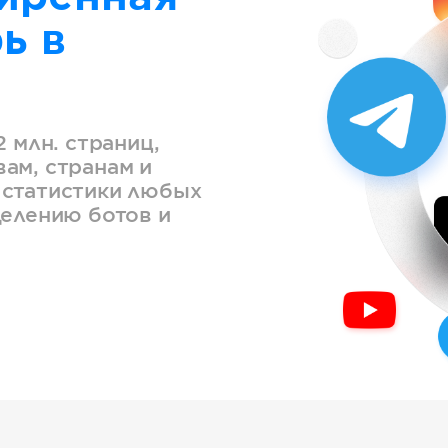
ь в
2 млн. страниц,
ам, странам и
 статистики любых
делению ботов и