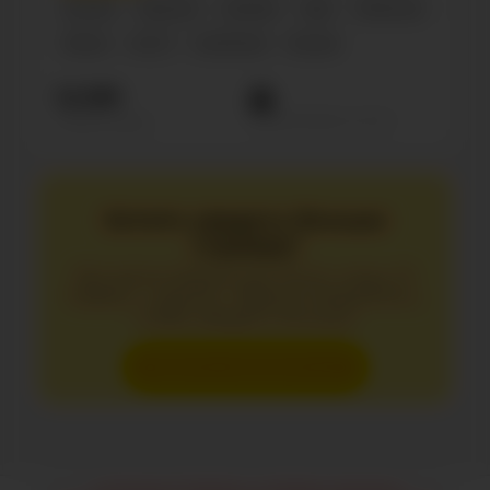
Блогер
Персона
Lifestyle
Male
Influencer
Shows
24-27
Confirmed
Россия
12.9М
Просмотров на пост
Подписчиков
Хотите увидеть больше
страниц?
Без регистрации доступно лишь 10
первых страниц. Зарегистрируйтесь,
чтобы увидеть больше.
Зарегистрироваться