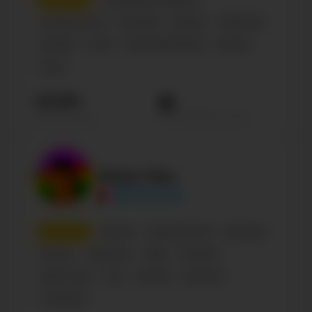
2
место
Глобальная страница
Знаменитости
Блогеры
Russian
Influencer
Female
27-30
Великобритания
Россия
Scots
25.6М
Просмотров на пост
Подписчиков
Mister Max
@MrMaxLife
3
место
Россия
Знаменитости
Блогеры
Russian
Influencer
Male
Lifestyle
Kids & Toys
0-18
Блогер
Персона
Confirmed