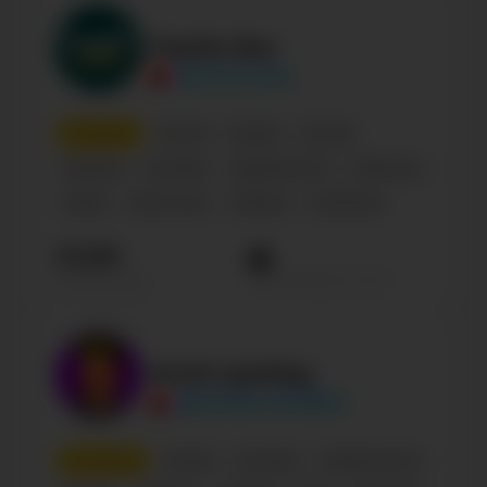
Family Box
@Family-Box
9
место
Россия
Russian
Блогер
Персона
Блогеры
Знаменитости
Influencer
Family
Kids & Toys
Lifestyle
Confirmed
13.6М
Просмотров на пост
Подписчиков
ЕГОР ШКРЕД
@EGORIK.SHKRED
10
место
Russian
Блогеры
Знаменитости