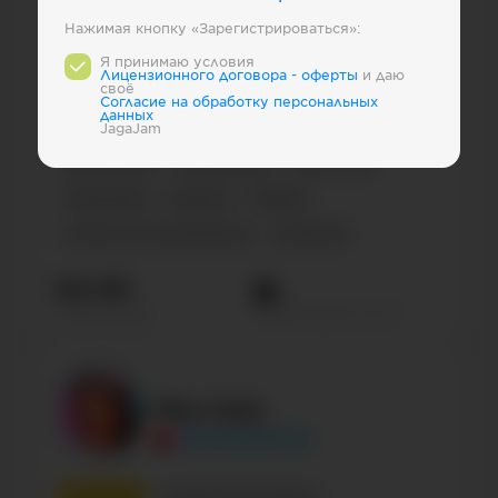
Нажимая кнопку «Зарегистрироваться»:
1
место
Россия
Индустрия развлечений
Я принимаю условия
Лицензионного договора - оферты
и даю
своё
Медиа
Теле-, радио-шоу
Russian
Блогеры
Cогласие на обработку персональных
данных
Знаменитости
Блогер
Персона
JagaJam
Мультфильм
Развлечения
Kids & Toys
Персонажи
Business
Паблик
Cinema & Actors/actresses
Confirmed
60.4М
Просмотров на пост
Подписчиков
Miss Katy
@misskaty1133