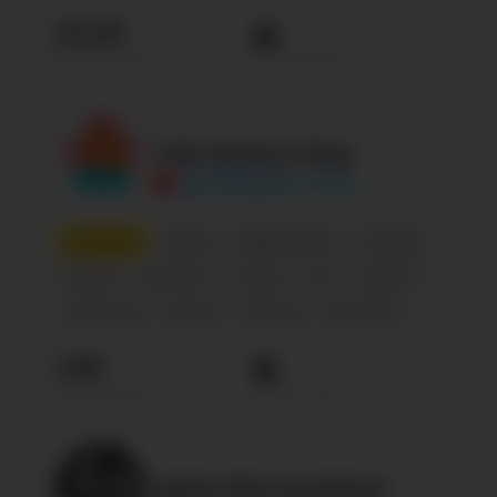
25.2М
Просмотров на пост
Подписчиков
Like Nastya Vlog
@LikeNastya_Vlog
4
место
Россия
Знаменитости
Блогеры
Russian
Influencer
Female
0-18
Lifestyle
Kids & Toys
Блогер
Персона
Confirmed
23М
Просмотров на пост
Подписчиков
Дима Масленников