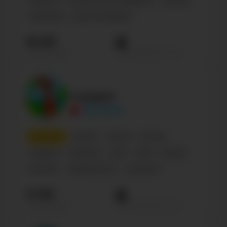
Персона
Humor & Fun & Happiness
Lifestyle
Confirmed
Санкт-Петербург
18.4М
Просмотров на пост
Подписчиков
Compot
@Compot
8
место
Russian
Россия
Блогер
Персона
Influencer
18-21
Male
Gaming
Блогеры
Знаменитости
Confirmed
17.5М
Просмотров на пост
Подписчиков