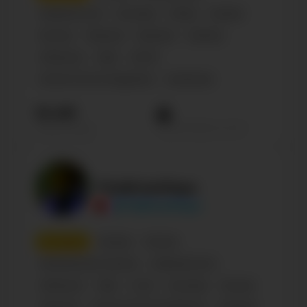
Знаменитости
Блогеры
Юмор
Russian
Блогер
Персона
Business
Gaming
Influencer
Male
30-35
Humor & Fun & Happiness
Confirmed
19.4М
Просмотров на пост
Подписчиков
TheBrianMaps
@TheBrianMaps
7
место
Russian
Россия
Музыкальные группы
Знаменитости
Influencer
Male
21-24
Блогеры
Блогер