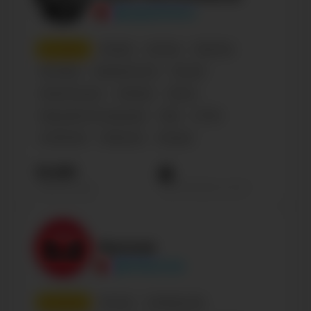
@pognalishow
5
место
Russian
Блогер
Персона
Блогеры
Знаменитости
Россия
Влиятельные
Lifestyle
Shows
Ведущий или ведущая
Male
27-30
Confirmed
Influencer
Москва
19.8М
Просмотров на пост
Подписчиков
Marmok
@MrMarmok
6
место
Россия
Сообщества