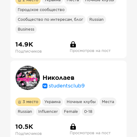
2
место
Украина
Места
Ночные клубы
Городское сообщество
Сообщество по интересам, блог
Russian
Business
14.9К
Просмотров на пост
Подписчиков
Николаев
studentsclub9
3
место
Украина
Ночные клубы
Места
Russian
Influencer
Female
0-18
10.5К
Просмотров на пост
Подписчиков