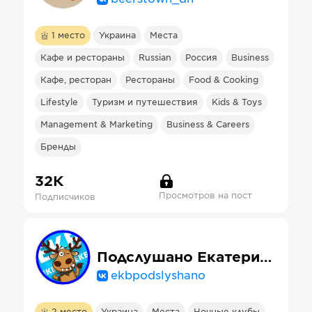
1
место
Украина
Места
Кафе и рестораны
Russian
Россия
Business
Кафе, ресторан
Рестораны
Food & Cooking
Lifestyle
Туризм и путешествия
Kids & Toys
Management & Marketing
Business & Careers
Бренды
32К
Просмотров на пост
Подписчиков
Подслушано Екатеринбург
ekbpodslyshano