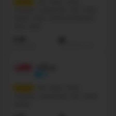
5
место
СМИ
Медиа
Россия
Телеканалы
Интернет-СМИ
СМИ
Russian
Business
Shows
Cinema & Actors/actresses
Music
Sports
2.3М
Просмотров на пост
Подписчиков
LIFE.ru
life
6
место
СМИ
Медиа
Россия
Телеканалы
Интернет-СМИ
СМИ
Russian
Business