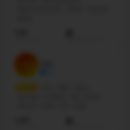
Политика
Finance & Economics
Туризм и путешествия
Lifestyle
Общество
Бренды
3.1М
Просмотров на пост
Подписчиков
СТС
ctc
3
место
СМИ
Медиа
Россия
Телеканалы
Телеканал
СМИ
Russian
Influencer
Female
0-18
Shows
2.4М
Просмотров на пост
Подписчиков