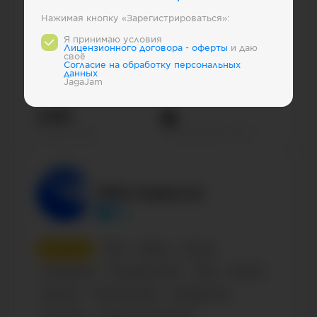
Нажимая кнопку «Зарегистрироваться»:
1
место
СМИ
Медиа
Россия
Я принимаю условия
Лицензионного договора - оферты
и даю
своё
Телеканалы
Телеканал
СМИ
Russian
Cогласие на обработку персональных
данных
Business
JagaJam
4.8М
Просмотров на пост
Подписчиков
РИА Новости
ria
2
место
СМИ
Медиа
Россия
Телеканалы
Интернет-СМИ
СМИ
Russian
Business
News & media
Государство