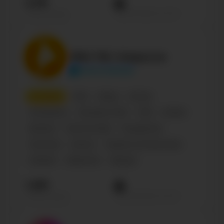
2.1М
Просмотров на пост
Подписчиков
РЕН ТВ | Новости
rentvchannel
7
место
СМИ
Медиа
Россия
Телеканалы
Интернет-СМИ
СМИ
Russian
Business
News & media
Государство
Политика
Science
Туризм и путешествия
Lifestyle
Общество
Бренды
1.6М
Просмотров на пост
Подписчиков