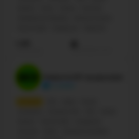
Business
Shows
Музыка
Политика
Management & Marketing
Business & Careers
News & media
Сообщества
Общество
1.4М
Просмотров на пост
Подписчиков
Новости RT на русском
rt_russian
10
место
СМИ
Медиа
Россия
Телеканалы
Интернет-СМИ
СМИ
Russian
Business
News & media
Государство
Политика
Sports
Literature & Journalism