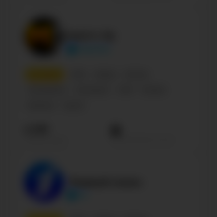
МАТЧ ТВ
matchtv
4
место
СМИ
Медиа
Россия
Телеканалы
Телеканал
СМИ
Russian
Business
Sports
2.3М
Просмотров на пост
Подписчиков
Первый канал
1tv