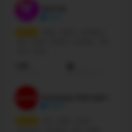
МУЗ-ТВ
muztv
8
место
Медиа
Россия
Телеканалы
СМИ
Russian
Business
Телеканал
СМИ
Music
Shows
1.4М
Просмотров на пост
Подписчиков
Телеканал РОССИЯ 1
russiatv
9
место
СМИ
Медиа
Россия
Телеканалы
Телеканал
СМИ
Russian