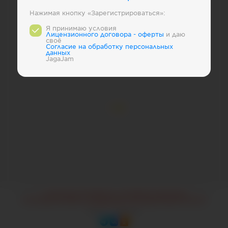
Лучшие бренды ВКонтакте
Нажимая кнопку «Зарегистрироваться»:
Топ-100 знаменитостей в России
Я принимаю условия
Лицензионного договора - оферты
и даю
своё
Лучшие Медиа в Telegram
Блогеры в YouTube
Cогласие на обработку персональных
данных
JagaJam
Авиакомпании Россиии
* Компании Facebook и Instagram признаны
экстремистскими и запрещены на территории России
2026
© JagaJam