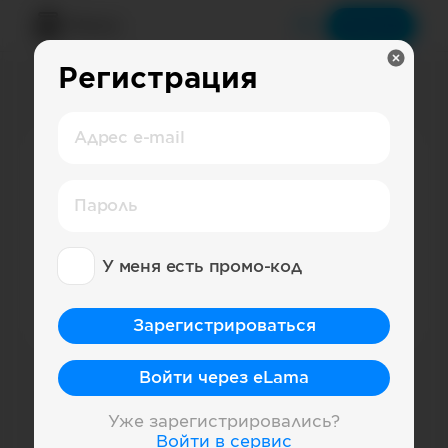
Меню
Войти
Регистрация
Рейтинг страниц
Адрес e-mail
Социальная сеть
ВКонтакте
Пароль
Страна
Россия
У меня есть промо-код
Категория
Зарегистрироваться
Просто выберите нужную соцсеть,
Войти через eLama
категорию или страну. Или выберите один
из примеров запросов:
Уже зарегистрировались?
Войти в сервис