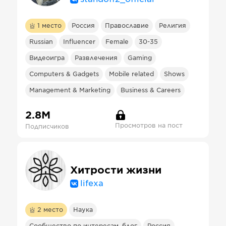
1
место
Россия
Православие
Религия
Russian
Influencer
Female
30-35
Видеоигра
Развлечения
Gaming
Computers & Gadgets
Mobile related
Shows
Management & Marketing
Business & Careers
2.8М
Просмотров на пост
Подписчиков
Хитрости жизни
lifexa
2
место
Наука