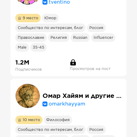
tventino
9
место
Юмор
Сообщество по интересам, блог
Россия
Православие
Религия
Russian
Influencer
Male
35-45
1.2М
Просмотров на пост
Подписчиков
Омар Хайям и другие великие философы
omarkhayyam
10
место
Философия
Сообщество по интересам, блог
Россия