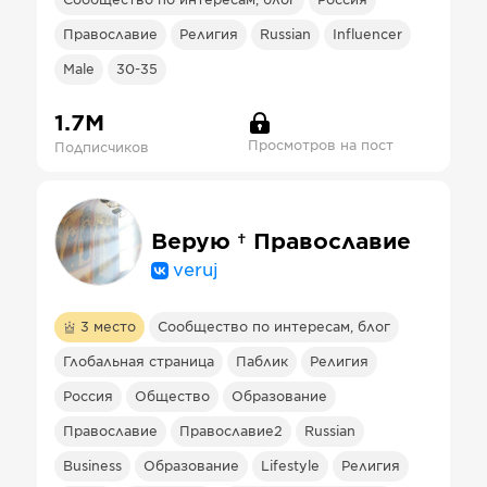
Сообщество по интересам, блог
Россия
Православие
Религия
Russian
Influencer
Male
30-35
1.7М
Просмотров на пост
Подписчиков
Верую † Православие
veruj
3
место
Сообщество по интересам, блог
Глобальная страница
Паблик
Религия
Россия
Общество
Образование
Православие
Православие2
Russian
Business
Образование
Lifestyle
Религия