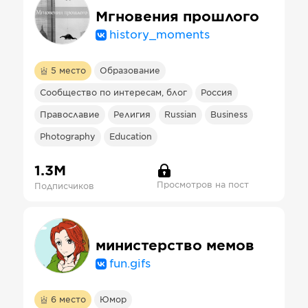
Мгновения прошлого
history_moments
5
место
Образование
Сообщество по интересам, блог
Россия
Православие
Религия
Russian
Business
Photography
Education
1.3М
Просмотров на пост
Подписчиков
министерство мемов
fun.gifs
6
место
Юмор