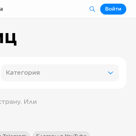
а
Войти
иц
Категория
трану. Или