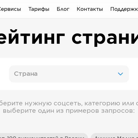
Сервисы
Тарифы
Блог
Контакты
Поддержк
ейтинг стран
Страна
берите нужную соцсеть, категорию или с
выберите один из примеров запросов: