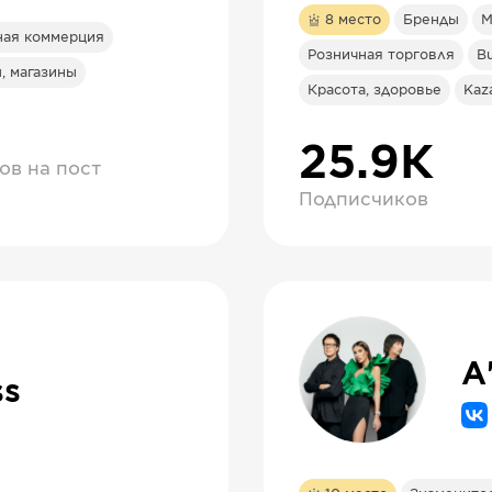
8
место
Бренды
М
ная коммерция
Розничная торговля
Bu
, магазины
Красота, здоровье
Kaz
25.9К
ов на пост
Подписчиков
A
ss