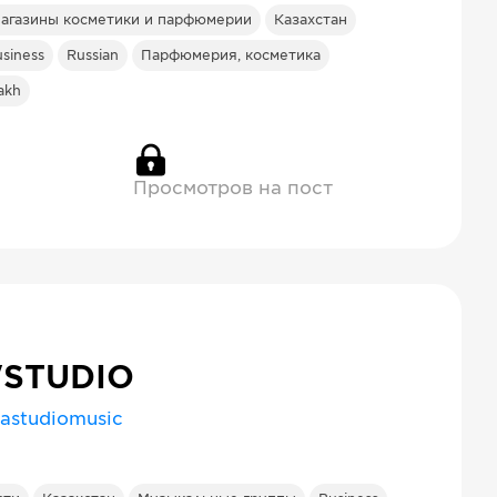
агазины косметики и парфюмерии
Казахстан
siness
Russian
Парфюмерия, косметика
akh
Просмотров на пост
'STUDIO
astudiomusic