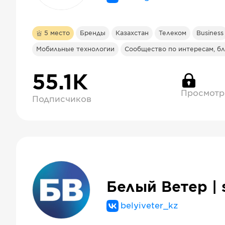
5
место
Бренды
Казахстан
Телеком
Business
Мобильные технологии
Сообщество по интересам, бл
55.1К
Просмотр
Подписчиков
Белый Ветер | 
belyiveter_kz