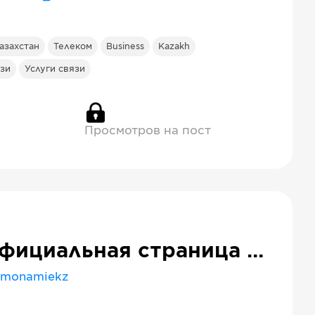
азахстан
Телеком
Business
Kazakh
зи
Услуги связи
Просмотров на пост
Официальная страница сети магазины MonAmie
monamiekz