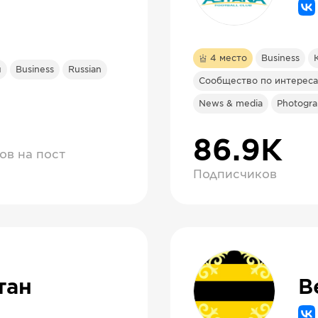
4
место
Business
я
Business
Russian
Сообщество по интереса
News & media
Photogr
86.9К
ов на пост
Подписчиков
тан
B