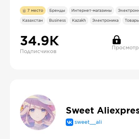
7
место
Бренды
Интернет-магазины
Электрон
Казахстан
Business
Kazakh
Электроника
Товары
34.9К
Просмотр
Подписчиков
Sweet Aliexpre
sweet__ali