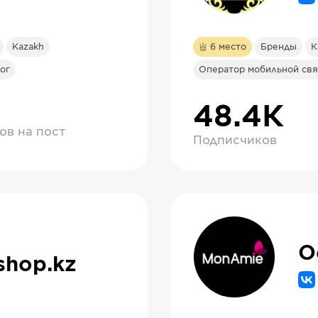
Kazakh
6
место
Бренды
К
ог
Оператор мобильной свя
48.4К
ов на пост
Подписчиков
shop.kz