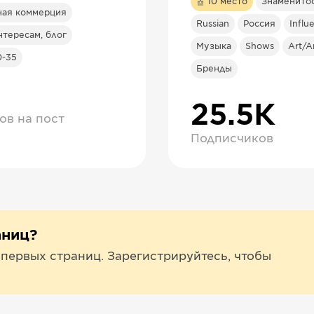
10
место
Знаменито
ная коммерция
Russian
Россия
Influ
тересам, блог
Музыка
Shows
Art/Ar
0-35
Бренды
25.5К
ов на пост
Подписчиков
аниц?
 первых страниц. Зарегистрируйтесь, чтобы