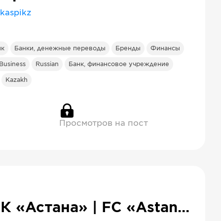
kaspikz
нк
Банки, денежные переводы
Бренды
Финансы
Business
Russian
Банк, финансовое учреждение
Kazakh
Просмотров на пост
ФК «Астана» | FC «Astana»