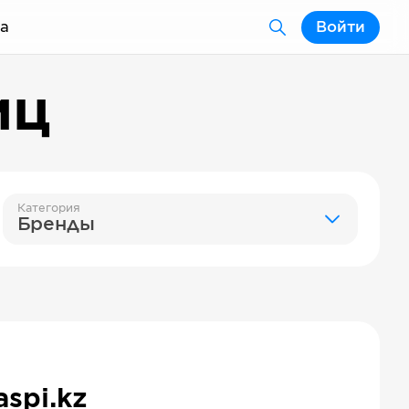
а
Войти
иц
Категория
Бренды
aspi.kz