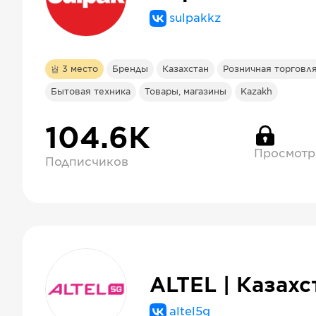
sulpakkz
3
место
Бренды
Казахстан
Розничная торговл
Бытовая техника
Товары, магазины
Kazakh
104.6К
Просмотр
Подписчиков
ALTEL | Казахс
altel5g