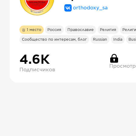
orthodoxy_sa
1
место
Россия
Православие
Религия
Религ
Сообщество по интересам, блог
Russian
India
Bus
4.6К
Просмотр
Подписчиков