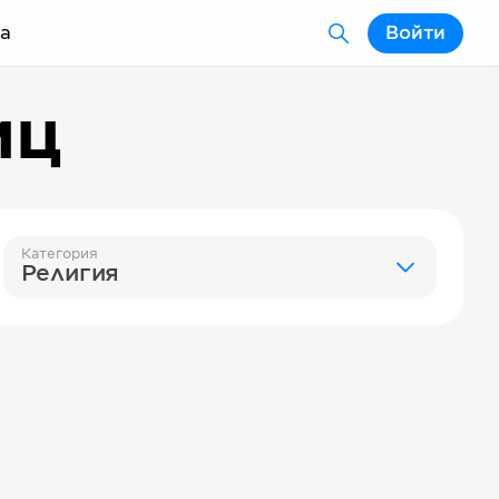
а
Войти
иц
Категория
Религия