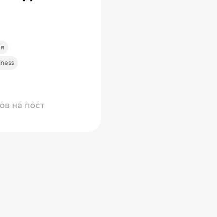
ия
iness
ов на пост