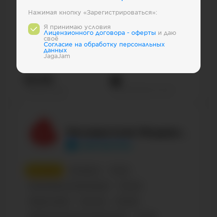
Нажимая кнопку «Зарегистрироваться»:
1
место
Беларусь
Спорт
Я принимаю условия
Лицензионного договора - оферты
и даю
своё
Спортивные клубы
Business
Russian
Sports
Cогласие на обработку персональных
данных
Хоккейная команда
Спорт
Sports with a ball
JagaJam
82.6К
Просмотров на пост
Подписчиков
Белорусская Федерация Киберспорта
cybersportby
2
место
Беларусь
Спорт
Спортивные организации
Россия
Православие
Религия
Russian