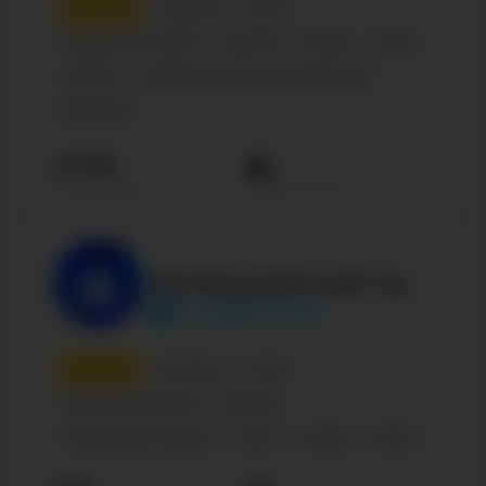
5
место
Беларусь
Спорт
Спортивные клубы
Business
Russian
Sports
Футбол
Сообщество по интересам, блог
Belarusian
27.4К
Просмотров на пост
Подписчиков
Футбольный клуб "Динамо-Минск"
fc_dinamominsk
6
место
Беларусь
Спорт
Спортивные клубы
Business
Футбольная команда
Спорт
Russian
Sports