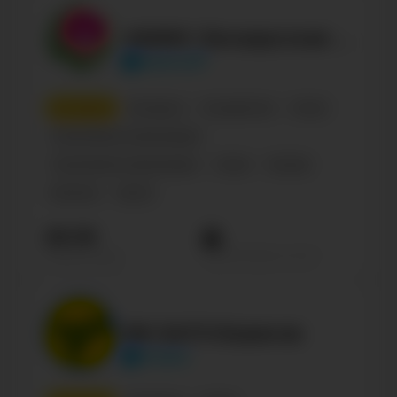
АБФФ | Белорусская федерация футбола
belarusff
4
место
Беларусь
Государство
Спорт
Спортивные организации
Спортивная организация
Спорт
Russian
Business
Sports
28.3К
Просмотров на пост
Подписчиков
ФК БАТЭ Борисов
fcbate