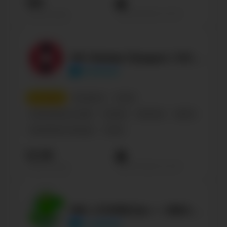
18К
Просмотров на пост
Подписчиков
ХК Неман Гродно | HC Neman Grodno
hcneman
7
место
Беларусь
Спорт
Спортивные клубы
Russian
Business
Sports
Хоккейная команда
Спорт
12.3К
Просмотров на пост
Подписчиков
ФК «ГОМЕЛЬ» — ВЯЛІКІ І МАГУТНЫ!
fc_gomel