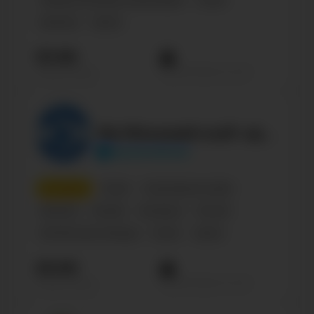
Киберспортивная организация
Спорт
Business
Sports
33.9К
Просмотров на пост
Подписчиков
Футбольный клуб «Динамо-Брест»
dynamobrest
3
место
Спорт
Спортивные клубы
Business
Russian
Беларусь
Россия
Футбольная команда
Спорт
Sports
29.6К
Просмотров на пост
Подписчиков