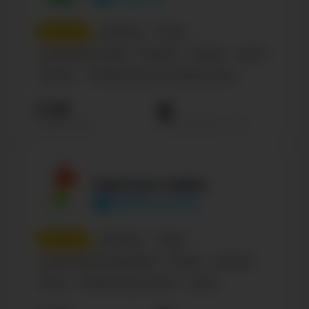
8
место
Беларусь
Спорт
Спортивные клубы
Business
Russian
Sports
Футбол
Сообщество по интересам, блог
11.9К
Просмотров на пост
Подписчиков
Биатлон online
biathlon_online
9
место
Беларусь
Спорт
Спортивные организации
Russian
Business
Sports
Зимние виды спорта
Спорт