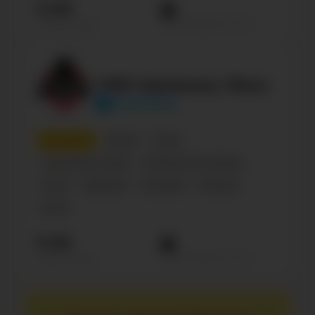
11.4К
Просмотров на пост
Подписчиков
НФК Крумкачы, Мінск
krumkachy
10
место
Россия
Спорт
Спортивные клубы
Футбольная команда
Спорт
Belarusian
Беларусь
Business
Sports
11.3К
Просмотров на пост
Подписчиков