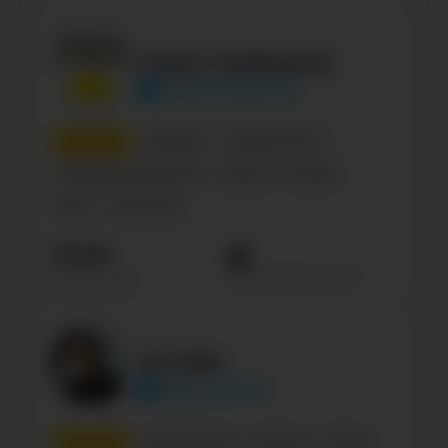
Ляпис Трубецкой
lyapistrubetskoy
8
место
Беларусь
Знаменитости
Музыкальные группы
Паблик
Russian
Music
Confirmed
78.6К
Просмотров на пост
Подписчиков
ИСАЙЯ
isaya_official
9
место
Знаменитости
Россия
Певцы