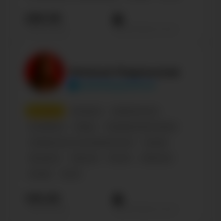
299.3К
Просмотров на пост
Подписчиков
Наталья Подольская
podolskayaofficial
7
место
Беларусь
Знаменитости
Селебрити
Певцы
Танцевальная музыка
Сообщество по интересам, блог
Russian
Музыкант
Персона
Россия
Influencer
Female
35-45
140.2К
Просмотров на пост
Подписчиков