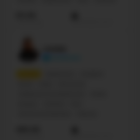
Блогеры
Знаменитости
Music
Confirmed
511.3К
Просмотров на пост
Подписчиков
HOMIE
homiemusic
3
место
Знаменитости
Селебрити
Россия
Певцы
Rap, Hip-Hop
Сообщество по интересам, блог
Russian
Беларусь
Confirmed
Music
Cinema & Actors/actresses
Influencer
490.4К
Просмотров на пост
Подписчиков