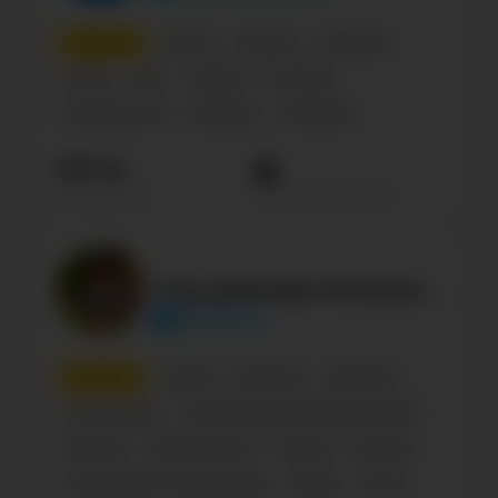
5
место
Блогер
Персона
Influencer
Shows
Male
Lifestyle
Блогеры
Знаменитости
Беларусь
Confirmed
331.1К
Просмотров на пост
Подписчиков
Сад Дмитрия forumsad Плодовые и декоративные РБ
forumsad
6
место
Russian
Беларусь
Influencer
Садоводство
Сообщество по интересам, блог
Блогеры
Знаменитости
Блогер
Персона
Architecture & Urban Design
Female
30-35