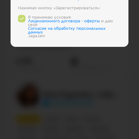
Нажимая кнопку «Зарегистрироваться»:
1
место
Блогер
Персона
Russian
Я принимаю условия
Лицензионного договора - оферты
и даю
своё
Lifestyle
Influencer
Беларусь
Shows
Cогласие на обработку персональных
данных
Блогеры
Знаменитости
Male
Confirmed
JagaJam
Humor & Fun & Happiness
4.4М
Просмотров на пост
Подписчиков
Юля Годунова / Julia Godunova
juliagodunovaoff
2
место
Russian
Shows
Блогер
Персона
Lifestyle
Беларусь
Influencer