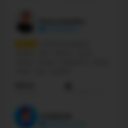
Влад Шудейко
vladshudeyko
4
место
Humor & Fun & Happiness
Беларусь
Male
Influencer
Блогер
Персона
Блогеры
Знаменитости
Lifestyle
Russian
21-24
Музыкант
346.1К
Просмотров на пост
Подписчиков
КОБЯКОВ
kobyakov_public