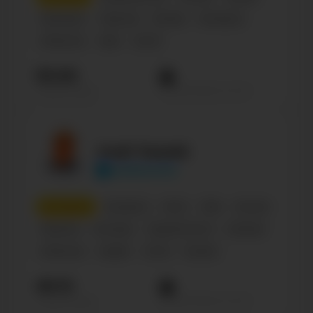
Музыкант
Персона
Russian
Беларусь
Influencer
Male
30-35
59.6К
Просмотров на пост
Подписчиков
Andi Taranik
anditaranik
10
место
Беларусь
Music
Male
Блогер
Персона
Блогеры
Знаменитости
Lifestyle
Influencer
English
35-45
Russian
48.1К
Просмотров на пост
Подписчиков