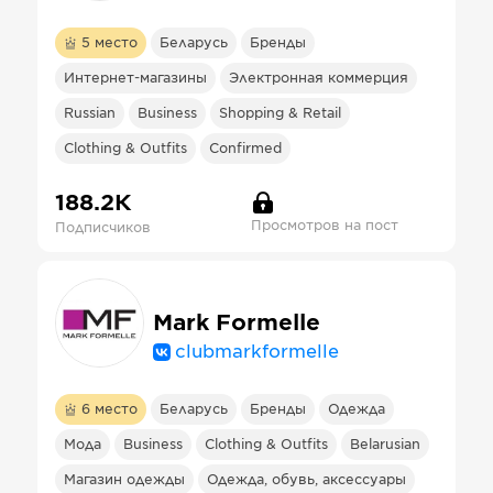
5
место
Беларусь
Бренды
Интернет-магазины
Электронная коммерция
Russian
Business
Shopping & Retail
Clothing & Outfits
Confirmed
188.2К
Просмотров на пост
Подписчиков
Mark Formelle
clubmarkformelle
6
место
Беларусь
Бренды
Одежда
Мода
Business
Clothing & Outfits
Belarusian
Магазин одежды
Одежда, обувь, аксессуары