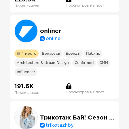
Просмотров на пост
Подписчиков
onlíner
onliner
4
место
Беларусь
Бренды
Паблик
Architecture & Urban Design
Confirmed
СМИ
Influencer
191.6К
Просмотров на пост
Подписчиков
Трикотаж Бай! Сезон больших скидок!
trikotazhby