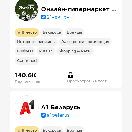
Онлайн-гипермаркет 21vek.by
21vek_by
8
место
Беларусь
Бренды
Интернет-магазины
Электронная коммерция
Business
Russian
Shopping & Retail
Confirmed
140.6К
Просмотров на пост
Подписчиков
А1 Беларусь
a1belarus
9
место
Беларусь
Бренды