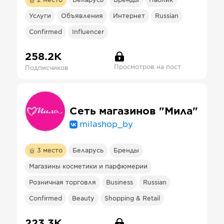
2
место
Беларусь
Бренды
Паблик
Услуги
Объявления
Интернет
Russian
Confirmed
Influencer
258.2К
Просмотров на пост
Подписчиков
Сеть магазинов "Мила"
milashop_by
3
место
Беларусь
Бренды
Магазины косметики и парфюмерии
Розничная торговля
Business
Russian
Confirmed
Beauty
Shopping & Retail
223.3К