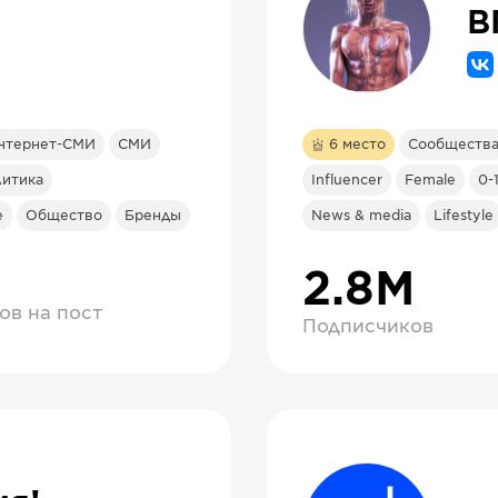
В
нтернет-СМИ
СМИ
6
место
Сообществ
итика
Influencer
Female
0-
e
Общество
Бренды
News & media
Lifestyle
2.8М
ов на пост
Подписчиков