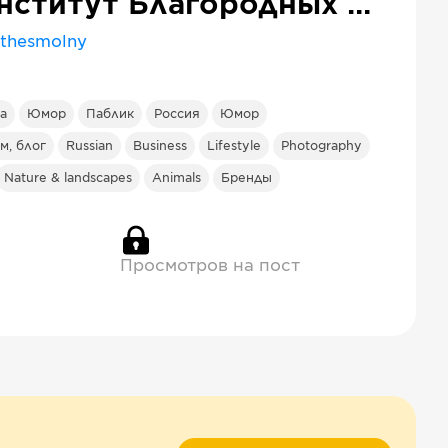
Институт Благородных Девиц
thesmolny
а
Юмор
Паблик
Россия
Юмор
м, блог
Russian
Business
Lifestyle
Photography
Nature & landscapes
Animals
Бренды
Просмотров на пост