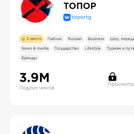
ТОПОР
toportg
3
место
Паблик
Russian
Business
Шоу, перед
News & media
Государство
Lifestyle
Туризм и пу
Бренды
3.9М
Просмотр
Подписчиков