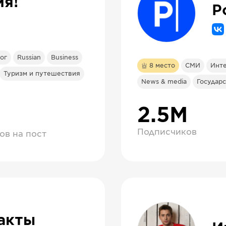
ия!
P
ог
Russian
Business
8
место
СМИ
Инт
Туризм и путешествия
News & media
Государ
2.5М
Подписчиков
ов на пост
акты