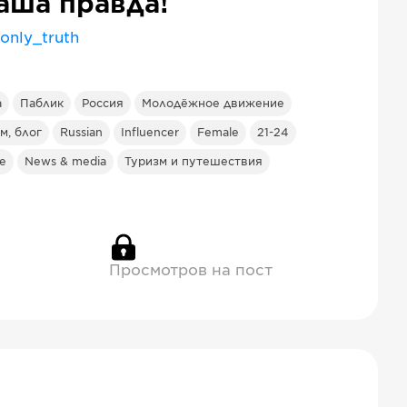
аша правда!
only_truth
а
Паблик
Россия
Молодёжное движение
м, блог
Russian
Influencer
Female
21-24
ne
News & media
Туризм и путешествия
Просмотров на пост