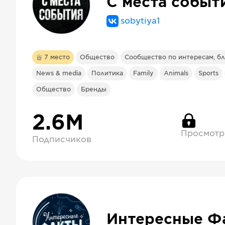
C места событ
sobytiya1
7
место
Общество
Сообщество по интересам, бл
News & media
Политика
Family
Animals
Sports
Общество
Бренды
2.6М
Просмотр
Подписчиков
Интересные Ф