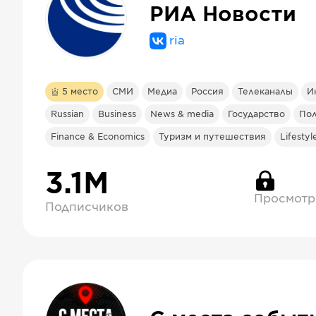
РИА Новости
ria
5
место
СМИ
Медиа
Россия
Телеканалы
И
Russian
Business
News & media
Государство
Пол
Finance & Economics
Туризм и путешествия
Lifestyl
3.1М
Просмотр
Подписчиков