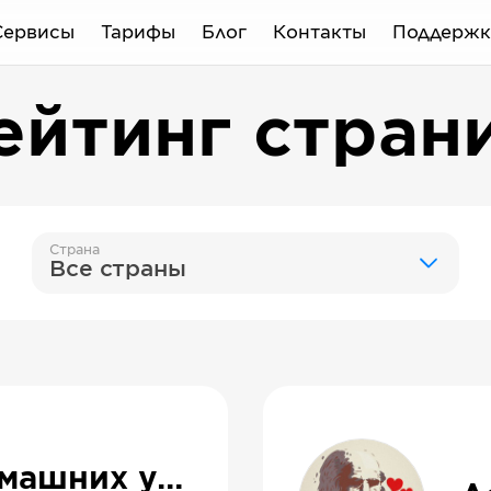
Сервисы
Тарифы
Блог
Контакты
Поддержк
ейтинг стран
Страна
Все страны
Рецепты l В домашних условиях l На зиму l Салаты