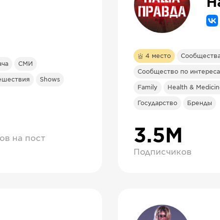
Н
4
место
Сообществ
ача
СМИ
Сообщество по интереса
тешествия
Shows
Family
Health & Medici
Государство
Бренды
3.5М
ов на пост
Подписчиков