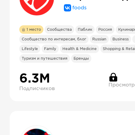
foods
1
место
Сообщества
Паблик
Россия
Кулинар
Сообщество по интересам, блог
Russian
Business
Lifestyle
Family
Health & Medicine
Shopping & Retai
Туризм и путешествия
Бренды
6.3М
Просмотр
Подписчиков