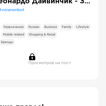
Леонардо Дайвинчик - Знакомства
tvoianonbot
Развлечения
Russian
Business
Family
Lifestyle
Mobile related
Shopping & Retail
Бренды
Просмотров на пост