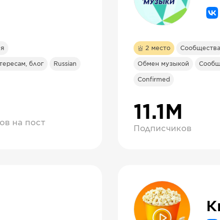
ия
2
место
Сообществ
тересам, блог
Russian
Обмен музыкой
Сообщ
Confirmed
11.1М
ов на пост
Подписчиков