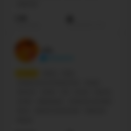
Общество
1.1М
Просмотров на пост
Подписчиков
LOL
lol.brainrot
9
место
Паблик
Юмор
Сообщество по интересам, блог
Russian
Influencer
Female
0-18
Блогер
Персона
Animals
Образование
Literature & Journalism
Shows
Туризм и путешествия
Общество
Бренды