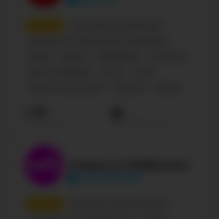
6
место
Общественная организация
Социальные и общественные организации
Russian
Business
Образование
Kids & Toys
Nature & landscapes
Science
Shows
Туризм и путешествия
Общество
Бренды
1.3М
Просмотров на пост
Подписчиков
Скидки на Wildberries!
club223752909
7
место
Домашние и дикие животные