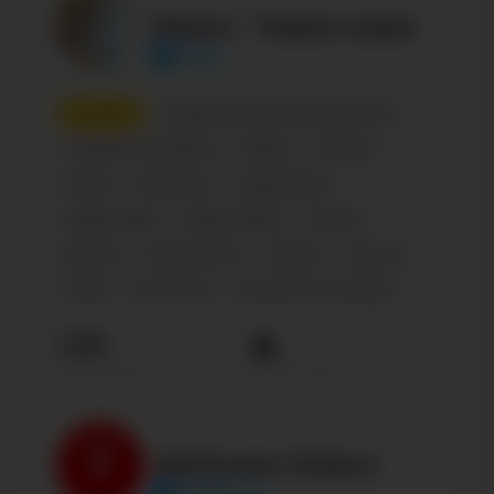
Верую † Православие
veruj
5
место
Сообщество по интересам, блог
Глобальная страница
Паблик
Религия
Россия
Общество
Образование
Православие
Православие2
Russian
Business
Образование
Lifestyle
Религия
Family
Kids & Toys
Literature & Journalism
1.6М
Просмотров на пост
Подписчиков
Движение Первых
mypervie