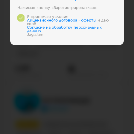
Нажимая кнопку «Зарегистрироваться»:
1
место
ВКонтакте
Я принимаю условия
Лицензионного договора - оферты
и даю
своё
Сообщество по интересам, блог
Russian
Cогласие на обработку персональных
данных
Business
Computers & Gadgets
Образование
JagaJam
Family
Management & Marketing
News & media
Общество
2.8М
Просмотров на пост
Подписчиков
ОСТРОУМНЫЕ
ostroym
2
место
Сообщество по интересам, блог