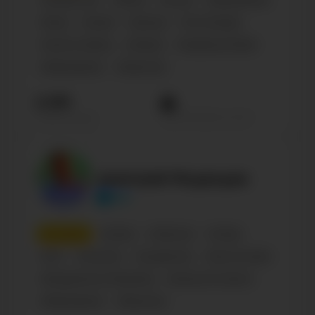
Сообщества
Паблик
Россия
Образование
Юмор
Russian
Business
DIY & Design
Food & Cooking
Lifestyle
Shopping & Retail
Образование
Общество
2.5М
Просмотров на пост
Подписчиков
Дмитрий Медведев
dm
3
место
Russian
Influencer
Female
18-21
Политика
Государство
News & media
Management & Marketing
Business & Careers
Образование
Общество