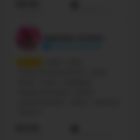
907.5К
Просмотров на пост
Подписчиков
Девушку затянет
devochky_zatyanet
10
место
Паблик
Юмор
Сообщество по интересам, блог
Russian
Business
Музыка
Образование
Management & Marketing
Modeling
Literature & Journalism
Lifestyle
Сообщества
Общество
870.3К
Просмотров на пост
Подписчиков