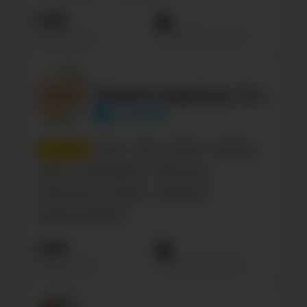
1.9М
Просмотров на пост
Подписчиков
Мудрые родители. Семья. Дети
m_roditeli
4
место
Блог
СМИ
Russian
Business
Family
Образование
Kids & Toys
Психология
Lifestyle
Общество
Красота, здоровье
1.9М
Просмотров на пост
Подписчиков