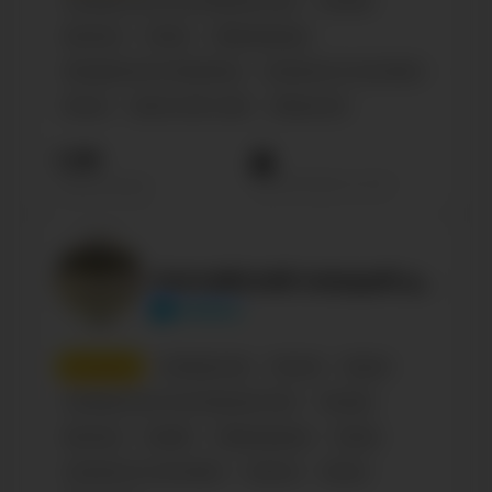
Сообщество по интересам, блог
Russian
Business
Family
Образование
Management & Marketing
Literature & Journalism
Shows
Sports with a ball
Общество
1.1М
Просмотров на пост
Подписчиков
Английский каждый день | Endaily
endaily
8
место
Сообщества
Россия
Языки
Сообщество по интересам, блог
Russian
Business
English
Образование
Family
Literature & Journalism
Science
Shows