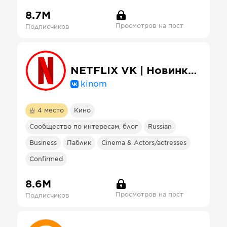
8.7М
Просмотров на пост
Подписчиков
NETFLIX VK | Новинки кинo, сериалы, фильмы 2026
kinom
4
место
Кино
Сообщество по интересам, блог
Russian
Business
Паблик
Cinema & Actors/actresses
Confirmed
8.6М
Просмотров на пост
Подписчиков