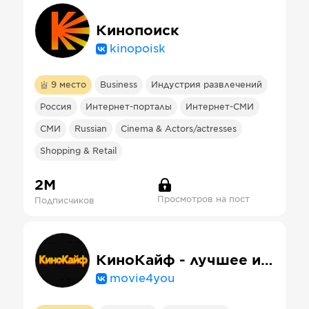
Кинопоиск
kinopoisk
9
место
Business
Индустрия развлечений
Россия
Интернет-порталы
Интернет-СМИ
СМИ
Russian
Cinema & Actors/actresses
Shopping & Retail
2М
Просмотров на пост
Подписчиков
КиноКайф - лучшее из мира кино!
movie4you