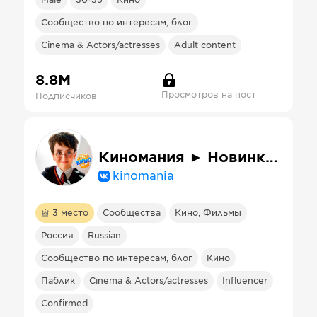
Male
30-35
Кино
Сообщество по интересам, блог
Cinema & Actors/actresses
Adult content
8.8М
Просмотров на пост
Подписчиков
Киномания ► Новинки мира кино
kinomania
3
место
Сообщества
Кино, Фильмы
Россия
Russian
Сообщество по интересам, блог
Кино
Паблик
Cinema & Actors/actresses
Influencer
Confirmed