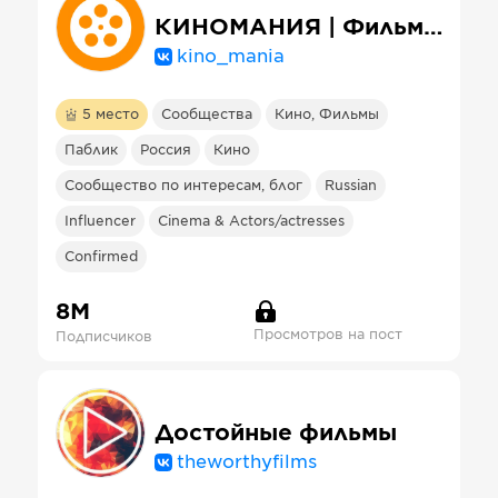
КИНОМАНИЯ | Фильмы и сериалы
kino_mania
5
место
Сообщества
Кино, Фильмы
Паблик
Россия
Кино
Сообщество по интересам, блог
Russian
Influencer
Cinema & Actors/actresses
Confirmed
8М
Просмотров на пост
Подписчиков
Достойные фильмы
theworthyfilms