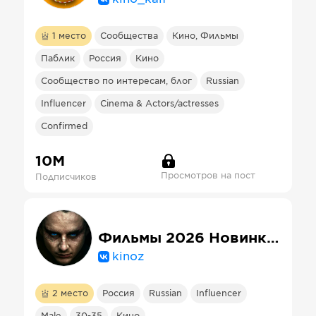
1
место
Сообщества
Кино, Фильмы
Паблик
Россия
Кино
Сообщество по интересам, блог
Russian
Influencer
Cinema & Actors/actresses
Confirmed
10М
Просмотров на пост
Подписчиков
Фильмы 2026 Новинки кино онлайн Дюна 3
kinoz
2
место
Россия
Russian
Influencer