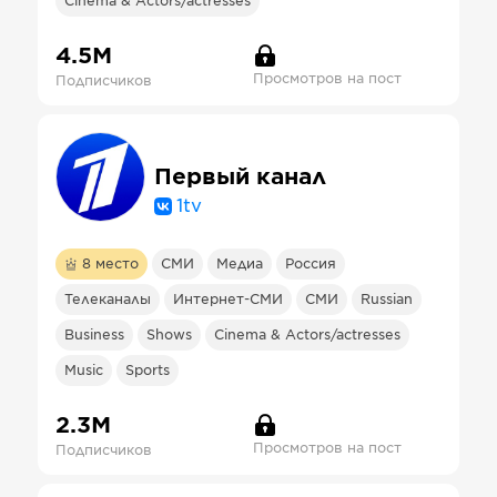
Cinema & Actors/actresses
4.5М
Просмотров на пост
Подписчиков
Первый канал
1tv
8
место
СМИ
Медиа
Россия
Телеканалы
Интернет-СМИ
СМИ
Russian
Business
Shows
Cinema & Actors/actresses
Music
Sports
2.3М
Просмотров на пост
Подписчиков