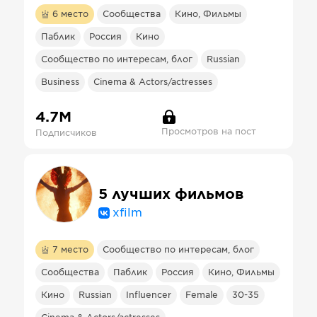
6
место
Сообщества
Кино, Фильмы
Паблик
Россия
Кино
Сообщество по интересам, блог
Russian
Business
Cinema & Actors/actresses
4.7М
Просмотров на пост
Подписчиков
5 лучших фильмов
xfilm
7
место
Сообщество по интересам, блог
Сообщества
Паблик
Россия
Кино, Фильмы
Кино
Russian
Influencer
Female
30-35