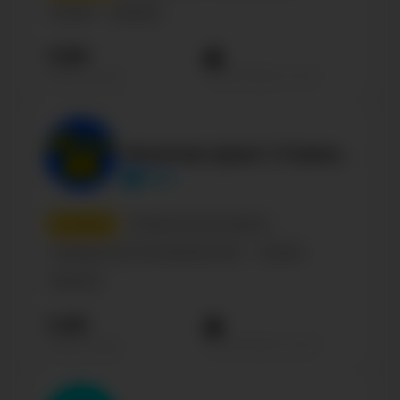
Russian
Business
7.6М
Просмотров на пост
Подписчиков
Золотые руки | Строительство и ремонт
stroi
9
место
Строительство, ремонт
Сообщество по интересам, блог
Russian
Business
7.2М
Просмотров на пост
Подписчиков