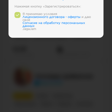
Нажимая кнопку «Зарегистрироваться»:
1
место
Business
Индустрия развлечений
Я принимаю условия
Лицензионного договора - оферты
и даю
своё
Россия
Социальные сервисы
ВКонтакте
Cогласие на обработку персональных
данных
Сообщество по интересам, блог
Russian
JagaJam
Lifestyle
Computers & Gadgets
Confirmed
14.1М
Просмотров на пост
Подписчиков
Леонардо Дайвинчик
dayvinchik
2
место
Russian
Знакомства
Развлечения
Паблик
Business
Art/Artists