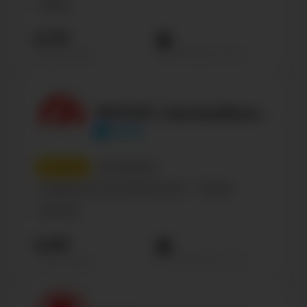
Politics
8.7М
Просмотров на пост
Подписчиков
MOTOR | Автомобили и ДТП
motor
6
место
Автомобили
Сообщество по интересам, блог
Russian
Business
8.6М
Просмотров на пост
Подписчиков