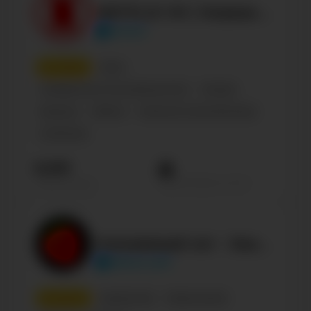
NETFLIX VK | Новинки кинo, сериалы, фильмы 2026
kinom
7
место
Кино
Сообщество по интересам, блог
Russian
Business
Паблик
Cinema & Actors/actresses
Confirmed
8.6М
Просмотров на пост
Подписчиков
Анонимный чат - Знакомства
about_bot
8
место
Знакомства
Развлечения