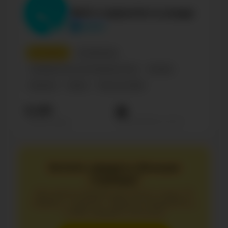
Всё о красоте и уходе
paper
10
место
Литература
Сообщество по интересам, блог
Russian
Business
Юмор
Уход за собой
6.4М
Просмотров на пост
Подписчиков
Хотите увидеть больше
страниц?
Без регистрации доступно лишь 10
первых страниц. Зарегистрируйтесь,
чтобы увидеть больше.