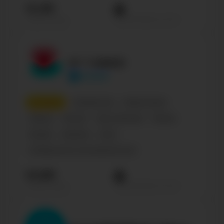
13.3М
Просмотров на пост
Подписчиков
Я ♡ КИНО
kinohd
3
место
Сообщества
Развлечения
Паблик
Россия
Кино, Фильмы
Фильм
Russian
Business
Кино
Сообщество по интересам, блог
10.8М
Просмотров на пост
Подписчиков