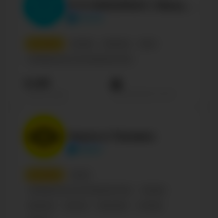
Я ★ КИНОМАН | Фильмы, сериалы, кино 2026
movie
4
место
Russian
Business
Кино
Сообщество по интересам, блог
9.4М
Просмотров на пост
Подписчиков
Наука и Техника
nayka
5
место
Наука
Сообщество по интересам, блог
Russian
Business
Science
Education
Animals