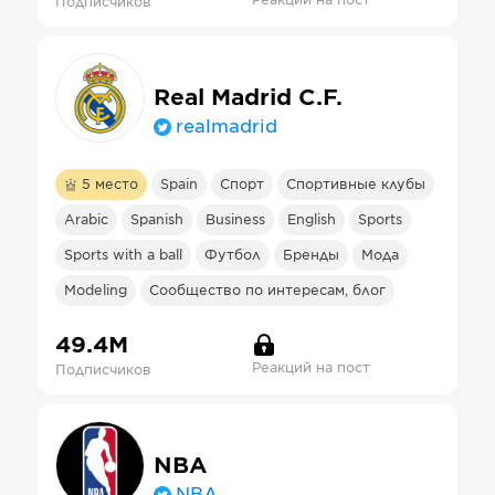
Реакций на пост
Подписчиков
Real Madrid C.F.
realmadrid
5
место
Spain
Спорт
Спортивные клубы
Arabic
Spanish
Business
English
Sports
Sports with a ball
Футбол
Бренды
Мода
Modeling
Сообщество по интересам, блог
49.4М
Реакций на пост
Подписчиков
NBA
NBA