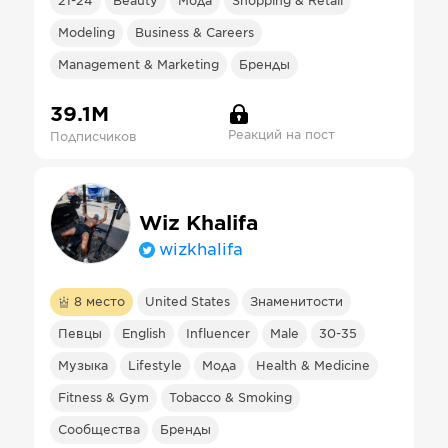
21-24
Beauty
Мода
Shopping & Retail
Modeling
Business & Careers
Management & Marketing
Бренды
39.1М
Реакций на пост
Подписчиков
Wiz Khalifa
wizkhalifa
8
место
United States
Знаменитости
Певцы
English
Influencer
Male
30-35
Музыка
Lifestyle
Мода
Health & Medicine
Fitness & Gym
Tobacco & Smoking
Сообщества
Бренды