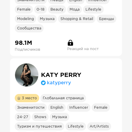
Знаменитости
Певцы
English
Influencer
Female
0-18
Beauty
Мода
Lifestyle
Modeling
Музыка
Shopping & Retail
Бренды
Сообщества
98.1М
Реакций на пост
Подписчиков
KATY PERRY
katyperry
3
место
Глобальная страница
Знаменитости
English
Influencer
Female
24-27
Shows
Музыка
Туризм и путешествия
Lifestyle
Art/Artists