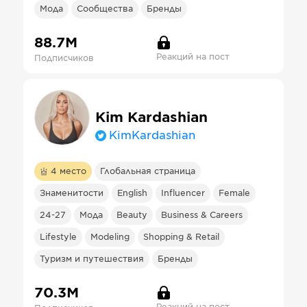
Мода
Сообщества
Бренды
88.7М
Реакций на пост
Подписчиков
Kim Kardashian
KimKardashian
4
место
Глобальная страница
Знаменитости
English
Influencer
Female
24-27
Мода
Beauty
Business & Careers
Lifestyle
Modeling
Shopping & Retail
Туризм и путешествия
Бренды
70.3М