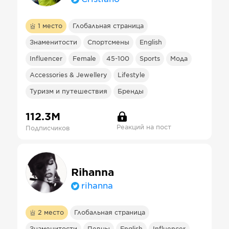
1
место
Глобальная страница
Знаменитости
Спортсмены
English
Influencer
Female
45-100
Sports
Мода
Accessories & Jewellery
Lifestyle
Туризм и путешествия
Бренды
112.3М
Реакций на пост
Подписчиков
Rihanna
rihanna
2
место
Глобальная страница