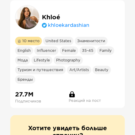
Khloé
khloekardashian
10
место
United States
Знаменитости
English
Influencer
Female
35-45
Family
Мода
Lifestyle
Photography
Туризм и путешествия
Art/Artists
Beauty
Бренды
27.7М
Реакций на пост
Подписчиков
Хотите увидеть больше