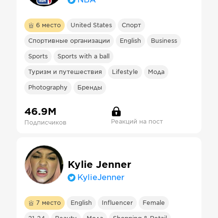
6
место
United States
Спорт
Спортивные организации
English
Business
Sports
Sports with a ball
Туризм и путешествия
Lifestyle
Мода
Photography
Бренды
46.9М
Реакций на пост
Подписчиков
Kylie Jenner
KylieJenner
7
место
English
Influencer
Female