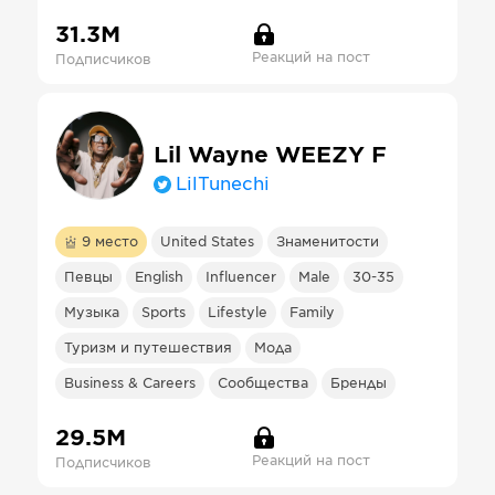
31.3М
Реакций на пост
Подписчиков
Lil Wayne WEEZY F
LilTunechi
9
место
United States
Знаменитости
Певцы
English
Influencer
Male
30-35
Музыка
Sports
Lifestyle
Family
Туризм и путешествия
Мода
Business & Careers
Сообщества
Бренды
29.5М
Реакций на пост
Подписчиков